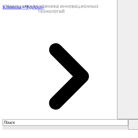
Клиника «ЧудАни»